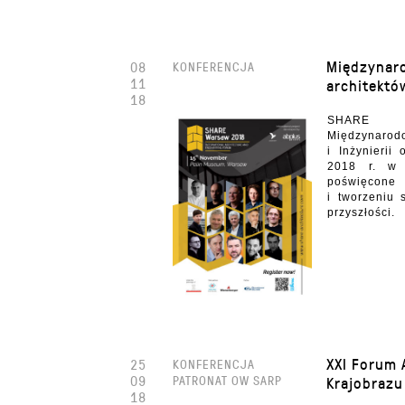
Międzynar
08
KONFERENCJA
11
architekt
18
SHARE
Międzynaro
i Inżynierii
2018 r. w 
poświęcon
i tworzeniu 
przyszłości.
XXI Forum 
25
KONFERENCJA
09
PATRONAT OW SARP
Krajobrazu
18