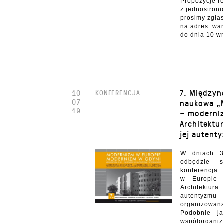
Propozycje re
z jednostron
prosimy zgła
na adres: war
do dnia 10 w
7. Międzyn
10
KONFERENCJA
07
naukowa „
19
– moderni
Architektu
jej autent
W dniach 3
odbędzie 
konferenc
w Europie
Architektur
autentyzm
organizowa
Podobnie j
współorgani