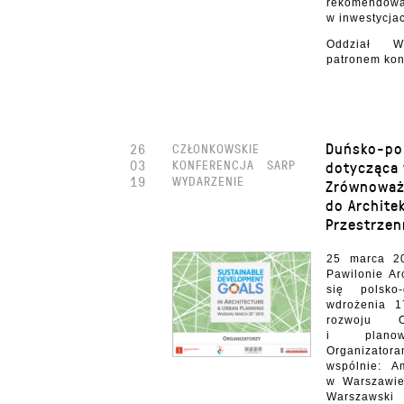
rekomend
w inwestycjac
Oddział W
patronem kon
Duńsko-pol
26
CZŁONKOWSKIE
03
KONFERENCJA
SARP
dotycząca 
19
WYDARZENIE
Zrównoważ
do Archite
Przestrzen
25 marca 2
Pawilonie Ar
się polsko
wdrożenia 
rozwoju 
i planowa
Organizato
wspólnie: A
w Warszawie
Warszawski