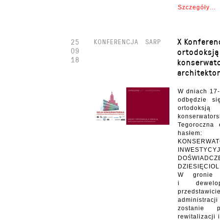
Szczegóły…
X Konferen
25
KONFERENCJA
SARP
09
ortodoksją 
18
konserwat
architekto
W dniach 17-
odbędzie si
ortodoksj
konserwators
Tegoroczna 
hasłem:
KONSE
INWESTYCY
DOŚWIAD
DZIESIĘCIOL
W gronie a
i dewelo
przedstawici
administracj
zostanie p
rewitalizacj