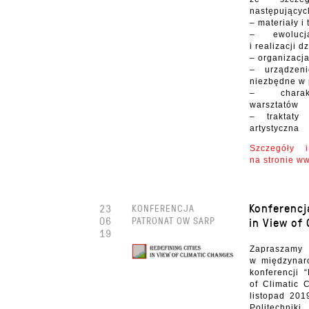
następującyc
– materiały i
– ewolucj
i realizacji d
– organizacj
– urządzen
niezbędne w 
– charakt
warsztatów
– traktaty
artystyczna
Szczegóły i
na stronie w
Konferencj
23
KONFERENCJA
06
PATRONAT OW SARP
in View of
19
Zapras
w międzynaro
konferencji 
of Climatic
listopad 201
Politechnik