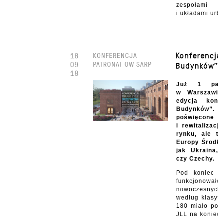
zespołami
i układami ur
Konferencj
18
KONFERENCJA
09
PATRONAT OW SARP
Budynków
18
Już
1 p
w Warszawi
edycja kon
Budynk
ó
w
”.
poświę
con
i rewitaliza
rynku, ale 
Europy Środ
jak Ukraina
czy Czechy.
Pod koniec
funkcjo
nowoczesny
według klasy
180 miało po
JLL na konie