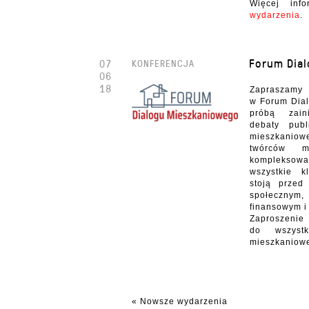
Więcej inf
wydarzenia
.
Forum Dia
07
KONFERENCJA
06
18
Zapraszam
w Forum Dia
próbą zaini
debaty pub
mieszkaniow
twórców 
kompleks
wszystkie k
stoją przed
społeczn
finansowym i
Zaprosze
do wszystk
mieszkaniow
« Nowsze wydarzenia