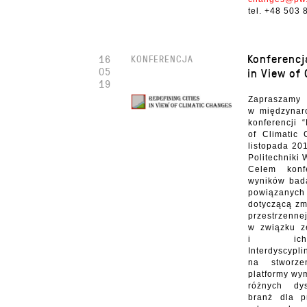
tel. +48 503
Konferencj
16
KONFERENCJA
05
in View of
19
Zapras
w międzynaro
konferencji 
of Climatic
listopada 20
Politechniki 
Celem konfe
wyników bada
powiązanyc
dotyczącą zm
przestrzenne
w związku z
i ich 
Interdyscypl
na stworze
platformy wy
różnych dy
branż dla p