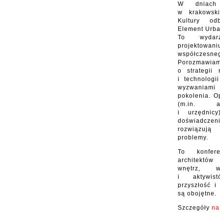
W dniach
w krakowsk
Kultury od
Element Urba
To wydar
projekt
współcz
Porozmaw
o strategii 
i technologi
wyzwaniami
pokolenia. O
(m.in. ar
i urzędnic
doświadcz
rozwiązują
problemy.
To konfere
architektów
wnętrz, w
i aktywis
przyszłość i
są obojętne.
Szczegóły
na