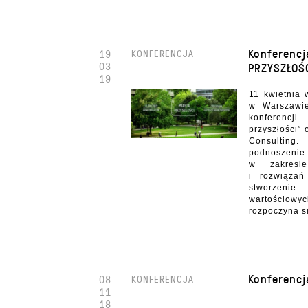
Konferencj
19
KONFERENCJA
03
PRZYSZŁOŚ
19
11 kwietnia
w Warszawie
konfer
przyszłości”
Consulting.
podnoszenie
w zakresi
i rozwiązań
stworzenie
wartościow
rozpoczyna s
Konferencj
08
KONFERENCJA
11
18