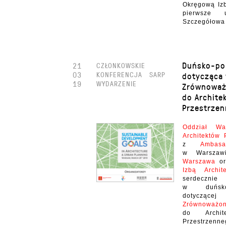
Okręgową Izb
pierwsze 
Szczegółowa 
Duńsko-pol
21
CZŁONKOWSKIE
03
KONFERENCJA
SARP
dotycząca 
19
WYDARZENIE
Zrównoważ
do Archite
Przestrzen
Oddział Wa
Architektów 
z
Ambas
w Warsza
Warszawa
o
Izbą Archi
serdecznie
w duńsko-
dotyczące
Zrównoważ
do Archit
Przestrzenne