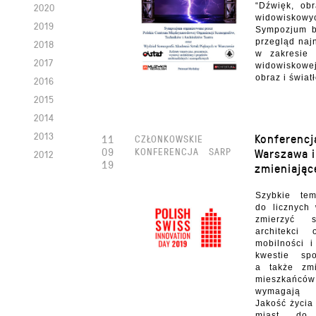
2020
“Dźwięk, ob
widowiskowyc
2019
Sympozjum b
przegląd naj
2018
w zakresie a
2017
widowiskow
obraz i światł
2016
2015
2014
2013
Konferencj
11
CZŁONKOWSKIE
09
KONFERENCJA
SARP
Warszawa i
2012
19
zmieniając
Szybkie tem
do licznych
zmierzyć s
architekci 
mobilności i
kwestie sp
a także zmi
mieszkańc
wymagają p
Jakość życia
miast do 