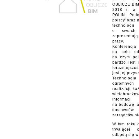
OBLICZE BIM 
2018 r. w 
POLIN. Podc
polscy oraz 
technologi
o swoich 
zaprezentu
pracy.
Konferencj
na celu od
na czym pol
bardzo jest 
teraźniejszo
jest jej przys
Technologi
ogromnych
realizacji ka
wielobranżow
informacj
na budowę, 
dostawców 
zarządców ni
W tym roku o
trwającej 
odbędą się wa