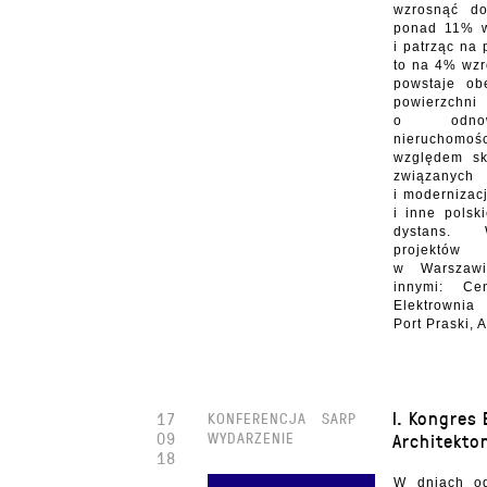
wzrosnąć d
ponad 11% w
i patrząc na
to na 4% wzr
powstaje o
powierzchn
o odnowi
nieruchomoś
względem sk
związanyc
i modernizac
i inne polsk
dystans. 
projektów 
w Warszawi
innymi: Ce
Elektrownia
Port Praski, A
I. Kongres 
17
KONFERENCJA
SARP
09
WYDARZENIE
Architekto
18
W dniach o