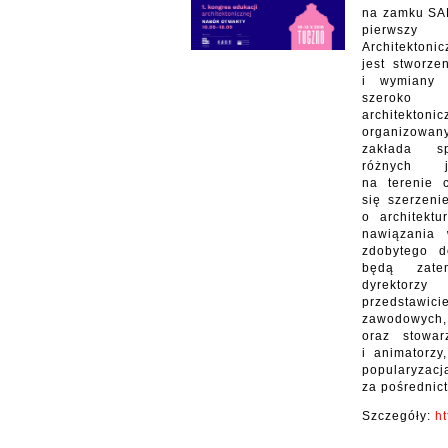
na zamku SA
pierwszy
Architektoni
jest stworze
i wymiany 
szeroko
architekto
organizowa
zakłada sp
różnych j
na terenie 
się szerzeni
o architektu
nawiązania 
zdobytego d
będą zate
dyrektorz
przedsta
zawodo
oraz stowar
i animatorzy
popularyzacją
za pośrednic
Szczegóły:
ht