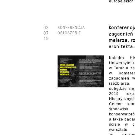
europejskich 
Konferencj
03
KONFERENCJA
07
OGŁOSZENIE
zagadnień 
19
malarza, r
architekta
Katedra Hi
Uniwersyte
w Toruniu za
w konfere
zagadnień wa
rzeźbiarza
odbędzie się
2019 rok
Historycznyc
Celem konf
środowisk
konserwator
a także bada
ścisłe w c
warsztatu
ze szczeg