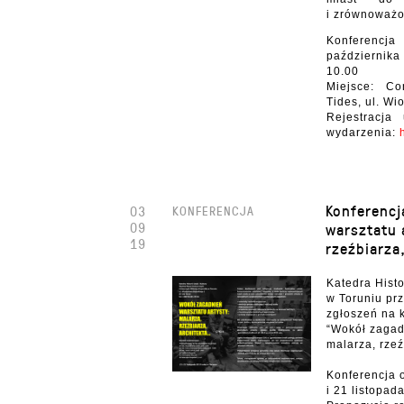
i zrównoważo
Konferen
październik
10.00
Miejsce: C
Tides, ul. W
Rejestracja
wydarzenia:
Konferencj
03
KONFERENCJA
09
warsztatu 
19
rzeźbiarza
Katedra Histo
w Toruniu pr
zgłoszeń na 
“Wokół zagadn
malarza, rzeź
Konferencja 
i 21 listopad