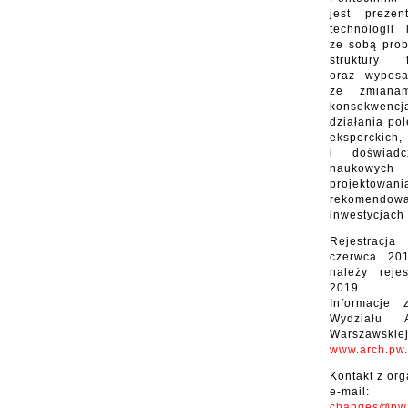
jest preze
technologii
ze sobą pro
struktury f
oraz wypos
ze zmianam
konsekwencj
działania po
eksperckich
i doświadc
naukowy
projekto
rekomend
inwestycjach 
Rejestracja
czerwca 201
należy reje
2019.
Informacje 
Wydziału Ar
Warszawsk
www.arch.pw.
Kontakt z org
e-m
changes@pw