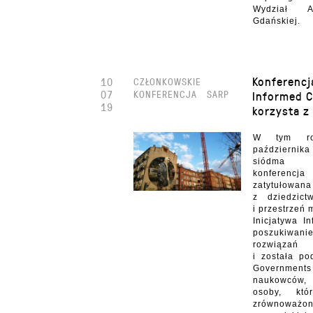
Wydział Ar
Gdańskiej.
Konferenc
10
CZŁONKOWSKIE
07
KONFERENCJA
SARP
Informed C
19
korzysta z
W tym ro
października
siódma j
konferen
zatytuło
z dziedzict
i przestrzeń 
Inicjatywa I
poszukiw
rozwiązań
i została po
Governments 
naukowców,
osoby, kt
zrównowa