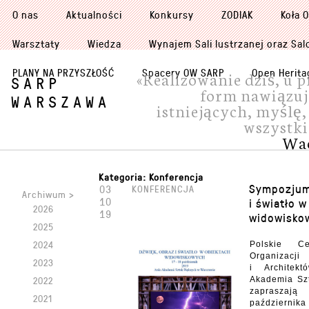
O nas
Aktualności
Konkursy
ZODIAK
Koła 
Warsztaty
Wiedza
Wynajem Sali lustrzanej oraz Sal
PLANY NA PRZYSZŁOŚĆ
Spacery OW SARP
Open Herita
«Realizowanie dziś, u 
SARP
form nawiązuj
WARSZAWA
istniejących, myślę, 
wszystki
Wac
Kategoria:
Konferencja
Sympozjum
03
KONFERENCJA
Archiwum >
10
i światło 
2026
19
widowisko
2025
2024
Polskie Ce
Organizacji
2023
i Architek
2022
Akademia Sz
zaprasza
2021
październik