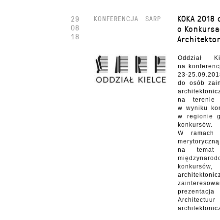
KOKA 2018 
29
KONFERENCJA
SARP
08
o Konkurs
18
Architekto
Oddział K
na konferen
23-25.09.20
do osób zai
architekto
na terenie 
w wyniku kon
w regionie 
konkursów.
W ramach k
merytoryczn
na temat 
międzynar
konkursów
architektoni
zainteres
prezentacj
Architectu
architektonic