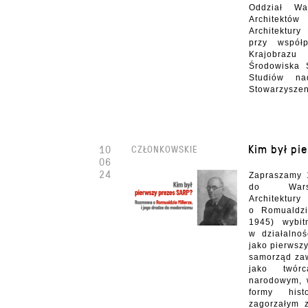
Oddział Wa
Architekt
Architektury
przy współ
Krajobrazu
Środowiska 
Studiów n
Stowarzyszen
Kim był pi
10
CZŁONKOWSKIE
06
24
Zapraszamy 
do Warsz
Architekt
o Romualdzi
1945) wybi
w działalnoś
jako pierwsz
samorząd za
jako twó
narodowym, w
formy his
zagorzałym 