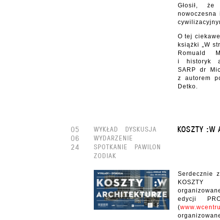
Głosił, że
nowoczesna 
cywilizacyjny
O tej ciekawe
książki „W s
Romuald Mi
i historyk 
SARP dr Mi
z autorem p
Detko.
KOSZTY :W
05
WYKŁAD
DYSKUSJA
06
WYDARZENIE
24
SPOTKANIE
PAWILON
ZODIAK
Serdecznie 
KOSZTY 
organizowan
edycji P
(
www.wcentru
organizow