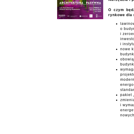
O czym będz
rynkowe dla 
lawino
o budy
i zero
inwest
i insty
nowe k
budynk
obowią
budynk
wymaga
projek
modern
energo
standa
pakiet „
zmieni
i wyma
energe
nowych