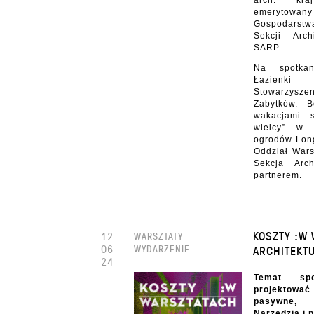
arch. kra
emerytowany
Gospodarst
Sekcji Arc
SARP.
Na spotka
Łazienk
Stowarzys
Zabytków. B
wakacjami 
wielcy” w 
ogrodów Long
Oddział Wars
Sekcja Arch
partnerem.
KOSZTY :W
12
WARSZTATY
06
WYDARZENIE
ARCHITEKT
24
Temat sp
projektow
pasywne,
Narzędzia i p