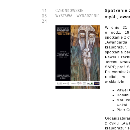
Spotkanie 
11
CZŁONKOWSKIE
06
WYSTAWA
WYDARZENIE
myśli, awa
24
W dniu 21 c
o godz. 19
spotkanie z 
„Awangar
krajobraz
spotkania bę
Paweł Czachu
Jeremi Król
SARP, prof. 
Po wernisaż
recital, w 
w składzie:
Paweł 
Domini
Marius
wokal
Piotr 
Organizato
z cyklu „Aw
krajobrazu” s