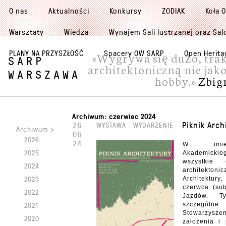
O nas
Aktualności
Konkursy
ZODIAK
Koła 
Warsztaty
Wiedza
Wynajem Sali lustrzanej oraz Sal
PLANY NA PRZYSZŁOŚĆ
Spacery OW SARP
Open Herita
«Wygrywa się dużo, trak
SARP
architektoniczną nie jako
WARSZAWA
hobby.»
Zbig
Archiwum:
czerwiec 2024
Piknik Arch
26
WYSTAWA
WYDARZENIE
Archiwum >
06
2026
24
W imien
2025
Akademick
wszystkie
2024
architekt
2023
Architektur
czerwca (so
2022
Jazdów. 
2021
szczególn
Stowarzysze
2020
założenia i 