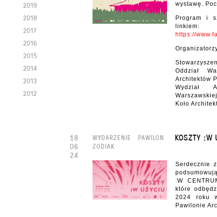
2019
wystawę. Poc
2018
Program i s
linkiem:
2017
https://www.
2016
Organizatorz
2015
Stowarzysze
2014
Oddział Wa
Architektów 
2013
Wydział Ar
2012
Warszawskie
Koło Archite
KOSZTY :W 
18
WYDARZENIE
PAWILON
06
ZODIAK
24
Serdecznie 
podsumowując
:W CENTRU
które odbęd
2024 roku 
Pawilonie Arc