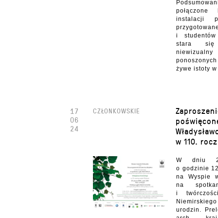
Podsumowan
połączone 
instalacji
przygotow
i studentów
stara się
niewizua
ponoszonyc
żywe istoty w
Zaproszeni
17
CZŁONKOWSKIE
06
poświęcon
24
Władysław
w 110. roc
W dniu 20
o godzinie 1
na Wyspie w
na spotka
i twórczoś
Niemirskie
urodzin. Pre