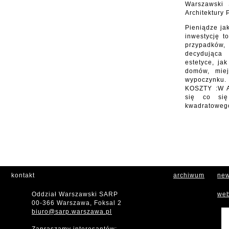
Warszawski
Architektury 
Pieniądze j
inwestycję t
przypadk
decydująca
estetyce, ja
domów, miej
wypoczynk
KOSZTY :W 
się co si
kwadratowego
kontakt
archiwum
new
Oddział Warszawski SARP
web
00-366 Warszawa, Foksal 2
biuro@sarp.warszawa.pl