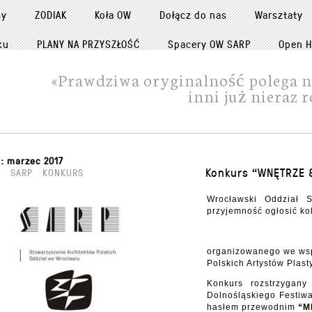
sy
ZODIAK
Koła OW
Dołącz do nas
Warsztaty
ku
PLANY NA PRZYSZŁOŚĆ
Spacery OW SARP
Open H
«Prawdziwa oryginalność polega na 
inni już nieraz r
m:
marzec 2017
Konkurs “WNĘTRZE 
SARP
KONKURS
Wrocławski Oddział S
przyjemność ogłosić ko
“WNĘTRZ
organizowanego we wsp
Polskich Artystów Plast
Konkurs rozstrzygan
Dolnośląskiego Festiwa
hasłem przewodnim
“M