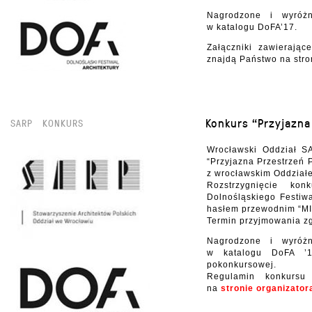
Nagrodzone i wyróżn
w katalogu DoFA’17.
Załączniki zawierając
znajdą Państwo na str
Konkurs “Przyjazna
SARP
KONKURS
Wrocławski Oddział SA
“Przyjazna Przestrzeń
z wrocławskim Oddział
Rozstrzygnięcie ko
Dolnośląskiego Festiw
hasłem przewodnim “M
Termin przyjmowania zg
Nagrodzone i wyróżn
w katalogu DoFA ’1
pokonkursowej.
Regulamin konkursu
na
stronie organizator