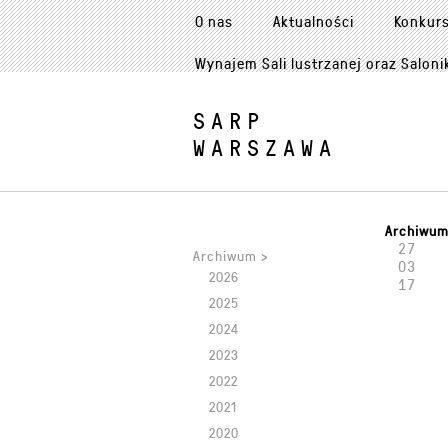
O nas
Aktualności
Konkur
Wynajem Sali lustrzanej oraz Saloni
SARP
WARSZAWA
Archiwu
27
Archiwum >
03
2026
17
2025
2024
2023
2022
2021
2020