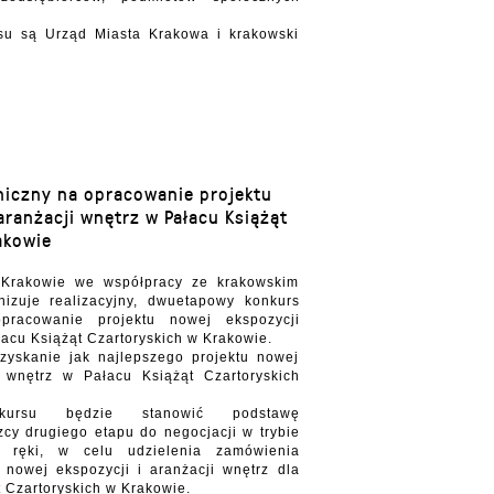
su są Urząd Miasta Krakowa i krakowski
niczny na opracowanie projektu
aranżacji wnętrz w Pałacu Książąt
akowie
rakowie we współpracy ze krakowskim
izuje realizacyjny, dwuetapowy konkurs
opracowanie projektu nowej ekspozycji
łacu Książąt Czartoryskich w Krakowie.
zyskanie jak najlepszego projektu nowej
i wnętrz w Pałacu Książąt Czartoryskich
onkursu będzie stanowić podstawę
cy drugiego etapu do negocjacji w trybie
 ręki, w celu udzielenia zamówienia
 nowej ekspozycji i aranżacji wnętrz dla
 Czartoryskich w Krakowie.