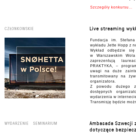
Szczegóły konkursu…
Live streaming wyk
CZŁONKOWSKIE
Fundacja im. Stefana
wykładu Jette Hopp z n
Wykład odbędzie si
w Warszawskim Wola
zaprezentują laur
PRAKTYKA, – program
uwagi na duże zaint
transmitowany na żyw
organizatora.
Z powodu dużego za
dostępnych organizat
wydarzenia w internecie
Transmisję będzie moż
Ambasada Szwecji 
WYDARZENIE
SEMINARIUM
dotyczące bezpiec