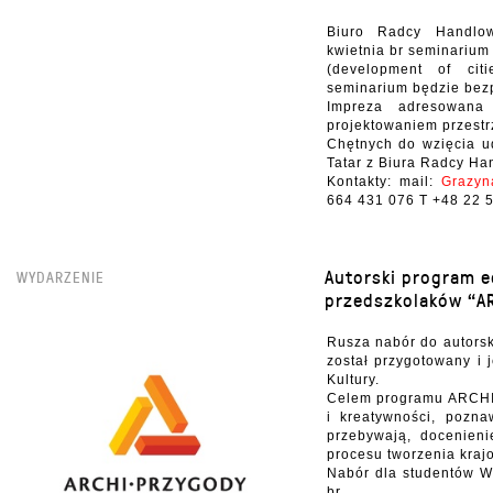
Biuro Radcy Handlo
kwietnia br seminarium
(development of cit
seminarium będzie bez
Impreza adresowana 
projektowaniem przestr
Chętnych do wzięcia u
Tatar z Biura Radcy H
Kontakty: mail:
Grazyn
664 431 076 T +48 22 
Autorski program e
WYDARZENIE
przedszkolaków “A
Rusza nabór do autors
został przygotowany i
Kultury.
Celem programu ARCHI
i kreatywności, pozna
przebywają, docenienie
procesu tworzenia kraj
Nabór dla studentów W
br.