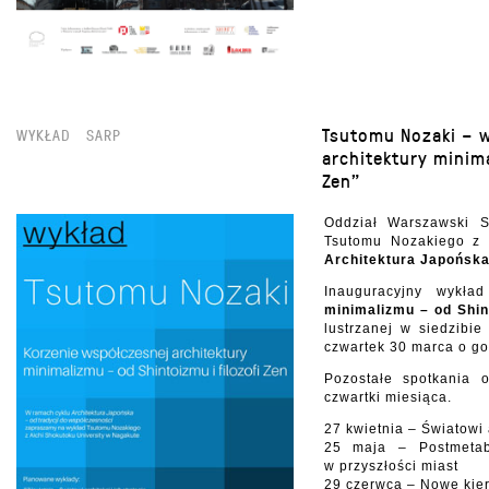
Tsutomu Nozaki – w
WYKŁAD
SARP
architektury minim
Zen”
Oddział Warszawski 
Tsutomu Nozakiego z A
Architektura Japońska
Inauguracyjny wykł
minimalizmu – od Shint
lustrzanej w siedzibi
czwartek 30 marca o go
Pozostałe spotkania 
czwartki miesiąca.
27 kwietnia – Światowi a
25 maja – Postmetabo
w przyszłości miast
29 czerwca – Nowe kieru