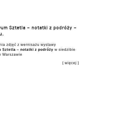
um Sztetla – notatki z podróży –
u.
nia zdjęć z wernisażu wystawy
Sztetla – notatki z podróży
w siedzibie
w Warszawie
[ więcej ]