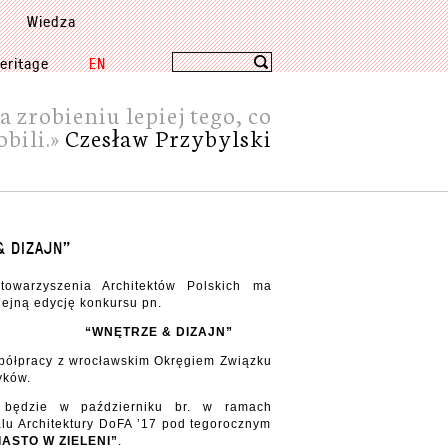
Wiedza
eritage
EN
zrobieniu lepiej tego, co
obili.»
Czesław Przybylski
& DIZAJN”
towarzyszenia Architektów Polskich ma
lejną edycję konkursu pn.
E & DIZAJN”
ółpracy z wrocławskim Okręgiem Związku
yków.
y będzie w październiku br. w ramach
lu Architektury DoFA ’17 pod tegorocznym
IASTO W ZIELENI”
.