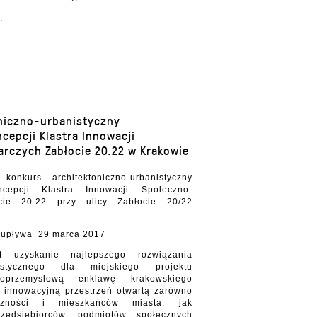
.
niczno-urbanistyczny
cepcji Klastra Innowacji
rczych Zabłocie 20.22 w Krakowie
konkurs architektoniczno-urbanistyczny
cepcji Klastra Innowacji Społeczno-
cie 20.22 przy ulicy Zabłocie 20/22
c upływa 29 marca 2017
t uzyskanie najlepszego rozwiązania
anistycznego dla miejskiego projektu
 poprzemysłową enklawę krakowskiego
i innowacyjną przestrzeń otwartą zarówno
czności i mieszkańców miasta, jak
przedsiębiorców, podmiotów społecznych