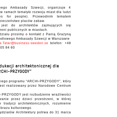
wego Ambasady Szwecji, organizuje 4
 w ramach tematyki rozwoju miast dla ludzi
ies for people). Przewodnim tematem
pieczeństwo placów zabaw.
jest do architektów zajmujących się
zeni publicznych w miastach.
działu prosimy o kontakt z Panią Grażyną
andlowego Ambasady Szwecji w Warszawie
a.Tatar@business-sweden.se
telefon: +48
505 84 60
dukacji architektonicznej dla
RCHI-PRZYGODY”
kiego programu “ARCHI-PRZYGODY”, który
 jest realizowany przez Narodowe Centrum
-PRZYGODY jest rozbudzenie wrażliwości
wanie przez dzieci przestrzeni, w której
 tradycji architektonicznych, rozumienie
obrazu kulturowego.
ydziałów Architektury potrwa do 31 marca