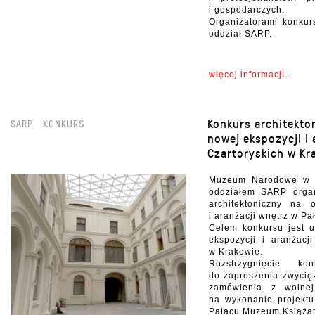
i gospodarczych.
Organizatorami konkur
oddział SARP.
więcej informacji…
Konkurs architekto
SARP
KONKURS
nowej ekspozycji i 
Czartoryskich w Kr
Muzeum Narodowe w K
oddziałem SARP organ
architektoniczny na 
i aranżacji wnętrz w Pa
Celem konkursu jest u
ekspozycji i aranżacj
w Krakowie.
Rozstrzygnięcie k
do zaproszenia zwycięz
zamówienia z wolnej
na wykonanie projektu
Pałacu Muzeum Książąt