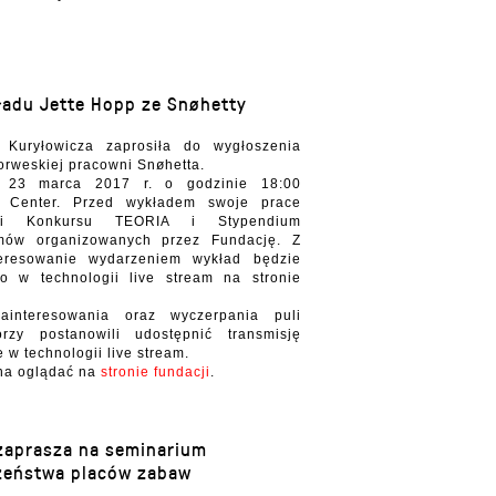
ładu Jette Hopp ze Snøhetty
 Kuryłowicza zaprosiła do wygłoszenia
orweskiej pracowni Snøhetta.
ę 23 marca 2017 r. o godzinie 18:00
 Center. Przed wykładem swoje prace
eaci Konkursu TEORIA i Stypendium
ów organizowanych przez Fundację. Z
eresowanie wydarzeniem wykład będzie
o w technologii live stream na stronie
interesowania oraz wyczerpania puli
orzy postanowili udostępnić transmisję
 w technologii live stream.
na oglądać na
stronie fundacji
.
zaprasza na seminarium
zeństwa placów zabaw