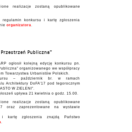
ione realizacje zostaną opublikowane
e regulamin konkursu i kartę zgłoszenia
onie
organizatora
.
 Przestrzeń Publiczna”
RP ogłosił kolejną edycję konkursu pn.
 Publiczna” organizowanego we współpracy
em Towarzystwa Urbanistów Polskich.
nkursu – październik br. w ramach
alu Architektury DoFA’17 pod tegorocznym
IASTO W ZIELENI”.
łoszeń upływa 21 kwietnia o godz. 15.00.
ione realizacje zostaną opublikowane
7 oraz zaprezentowane na wystawie
 i kartę zgłoszenia znajdą Państwo
a
.