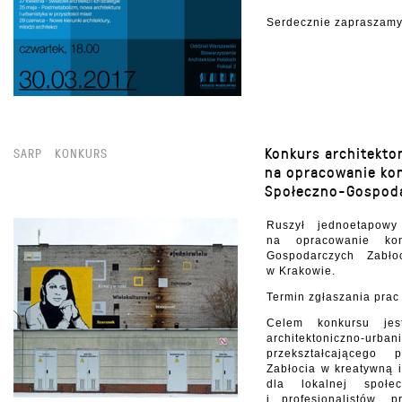
Serdecznie zapraszamy
Konkurs architekto
SARP
KONKURS
na opracowanie kon
Społeczno-Gospoda
Ruszył jednoetapowy 
na opracowanie kon
Gospodarczych Zabło
w Krakowie.
Termin zgłaszania pra
Celem konkursu jes
architektoniczno-urb
przekształcającego
Zabłocia w kreatywną 
dla lokalnej społe
i profesjonalistów, 