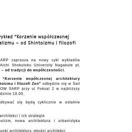
ykład “Korzenie współczesnej
alizmu – od Shintoizmu i filozofi
SARP zaprasza na nowy cykl wykładów
ichi Shokutoku University Nagakute pt.
 – od tradycji do współczesności
.
ad
“Korzenie współczesnej architektury
oizmu i filozofi Zen”
odbędzie się w Sali
e OW SARP przy ul Foksal 2 w najbliższy
dzinie 18.00.
odbywać się będą cyklicznie w ostatnie
rchitekci i ich strategie
lizm, nowa architektura i urbanistyka
nki architektury, młodzi architekci