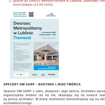
Spacer po Dworcu Metropolitarnym w Lublinie, autorstwa Tr
Saint-Gobain (13.09.2025)
SPACERY OW SARP – BUDYNEK I JEGO TWÓRCA
Spacery OW SARP z cyklu „Budynek i jego twórca. Architekci opr
organizujemy średnio raz na rok, skupiając się na nowych rea
są polscy architekci. W miarę możliwości koncentrujemy się na o
architektonicznego.