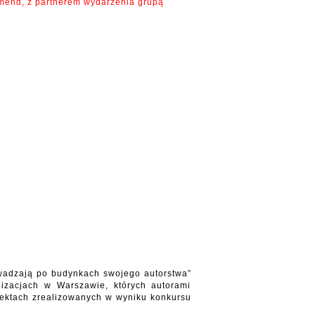
emend, z partnerem wydarzenia grupą
owadzają po budynkach swojego autorstwa”
lizacjach w Warszawie, których autorami
biektach zrealizowanych w wyniku konkursu