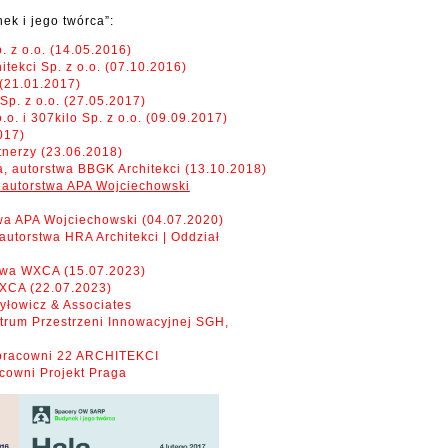
ek i jego twórca”:
 z o.o. (14.05.2016)
tekci Sp. z o.o. (07.10.2016)
 (21.01.2017)
p. z o.o. (27.05.2017)
. i 307kilo Sp. z o.o. (09.09.2017)
017)
tnerzy (23.06.2018)
, autorstwa BBGK Architekci (13.10.2018)
, autorstwa APA Wojciechowski
wa APA Wojciechowski (04.07.2020)
utorstwa HRA Architekci | Oddział
twa WXCA (15.07.2023)
XCA (22.07.2023)
yłowicz & Associates
trum Przestrzeni Innowacyjnej SGH,
pracowni 22 ARCHITEKCI
cowni Projekt Praga