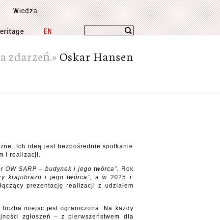
Wiedza
eritage
EN
a zdarzeń.»
Oskar Hansen
ne. Ich ideą jest bezpośrednie spotkanie
i realizacji.
r OW SARP – budynek i jego twórca”
. Rok
y krajobrazu i jego twórca”
, a w 2025 r.
 łączący prezentację realizacji z udziałem
 liczba miejsc jest ograniczona. Na każdy
ejności zgłoszeń – z pierwszeństwem dla