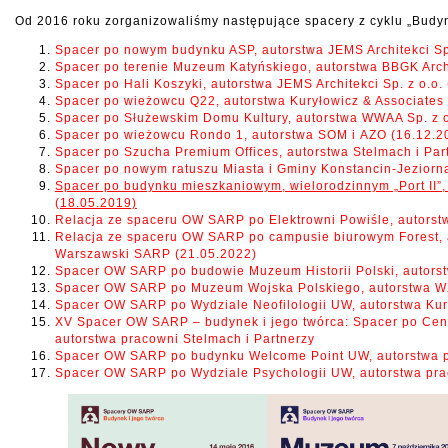
Od 2016 roku zorganizowaliśmy następujące spacery z cyklu „Budyn
Spacer po nowym budynku ASP, autorstwa JEMS Architekci Sp.
Spacer po terenie Muzeum Katyńskiego, autorstwa BBGK Archi
Spacer po Hali Koszyki, autorstwa JEMS Architekci Sp. z o.o.
Spacer po wieżowcu Q22, autorstwa Kuryłowicz & Associates S
Spacer po Służewskim Domu Kultury, autorstwa WWAA Sp. z o.o
Spacer po wieżowcu Rondo 1, autorstwa SOM i AZO (16.12.2
Spacer po Szucha Premium Offices, autorstwa Stelmach i Par
Spacer po nowym ratuszu Miasta i Gminy Konstancin-Jeziorna
Spacer po budynku mieszkaniowym, wielorodzinnym „Port II”
(18.05.2019)
Relacja ze spaceru OW SARP po Elektrowni Powiśle, autorst
Relacja ze spaceru OW SARP po campusie biurowym Forest, a
Warszawski SARP (21.05.2022)
Spacer OW SARP po budowie Muzeum Historii Polski, autors
Spacer OW SARP po Muzeum Wojska Polskiego, autorstwa W
Spacer OW SARP po Wydziale Neofilologii UW, autorstwa Kur
XV Spacer OW SARP – budynek i jego twórca: Spacer po Cen
autorstwa pracowni Stelmach i Partnerzy
Spacer OW SARP po budynku Welcome Point UW, autorstwa 
Spacer OW SARP po Wydziale Psychologii UW, autorstwa pra