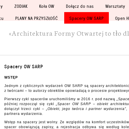
sy
ZODIAK
Koła OW
Dołącz do nas
Warsztaty
ku
PLANY NA PRZYSZŁOŚĆ
Spacery OW SARP
Open H
«Architektura Formy Otwartej to tło dl
Spacery OW SARP
WSTĘP
Jednym z cyklicznych wydarzeń OW SARP są spacery architektonicz
z twórcami – to autorzy obiektów opowiadają o procesie projektowym 
Pierwszy cykl spacerów uruchomiliśmy w 2016 r. pod nazwą
„Space
później rozpoczął się cykl
„Spacer OW SARP – obiekt architektur
dołączył trzeci cykl –
„Obiekt, jego twórca i partner wydarzenia”
,
partnera wydarzenia.
Wstęp na spacery jest wolny. Ze względów na komfort uczestników
spacer obowiązują zapisy, a rejestracja odbywa się według kol