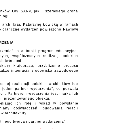
onków OW SARP, jak i szerokiego grona
logii.
 arch. kraj. Katarzynę Łowicką w ramach
ie graficzne wydarzeń powierzono Pawłowi
RZENIA
zenia” to autorski program edukacyjno-
ych, współczesnych realizacji polskich
ch twórcami.
ktury krajobrazu, przybliżenie procesu
 także integracja środowiska zawodowego
snej realizacji polskich architektów lub
– jeden partner wydarzenia”, co pozwala
acji. Partnerem wydarzenia jest marka lub
acji prezentowanego obiektu.
eniając ich rolę i wkład w powstanie
iany doświadczeń, budowania relacji
w architektury.
 jego twórca i partner wydarzenia” :