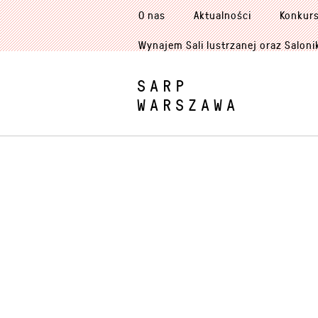
O nas
Aktualności
Konkur
Wynajem Sali lustrzanej oraz Saloni
SARP
WARSZAWA