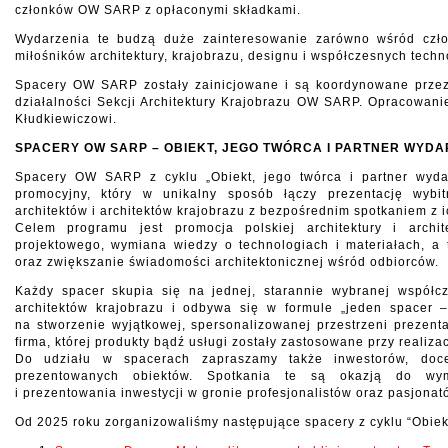
członków OW SARP z opłaconymi składkami.
Wydarzenia te budzą duże zainteresowanie zarówno wśród czł
miłośników architektury, krajobrazu, designu i współczesnych techno
Spacery OW SARP zostały zainicjowane i są koordynowane przez
działalności Sekcji Architektury Krajobrazu OW SARP. Opracowan
Kłudkiewiczowi.
SPACERY OW SARP – OBIEKT, JEGO TWÓRCA I PARTNER WYDA
Spacery OW SARP z cyklu „Obiekt, jego twórca i partner wydar
promocyjny, który w unikalny sposób łączy prezentację wybitn
architektów i architektów krajobrazu z bezpośrednim spotkaniem z i
Celem programu jest promocja polskiej architektury i archite
projektowego, wymiana wiedzy o technologiach i materiałach, a
oraz zwiększanie świadomości architektonicznej wśród odbiorców.
Każdy spacer skupia się na jednej, starannie wybranej współcze
architektów krajobrazu i odbywa się w formule „jeden spacer 
na stworzenie wyjątkowej, spersonalizowanej przestrzeni prezent
firma, której produkty bądź usługi zostały zastosowane przy realiz
Do udziału w spacerach zapraszamy także inwestorów, doc
prezentowanych obiektów. Spotkania te są okazją do wym
i prezentowania inwestycji w gronie profesjonalistów oraz pasjonató
Od 2025 roku zorganizowaliśmy następujące spacery z cyklu “Obiekt,