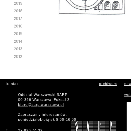
2019
2018
2017
2016
2015
2014
2013
2012
kontakt
archiwum
new
Oddział Warszawski SARP
web
00-366 Warszawa, Foksal 2
biuro@sarp.warszawa.pl
Zapraszamy interesantów:
poniedziałek-piątek 8.00-16.00
t
22 826 74 39