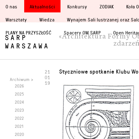
O nas
Aktualności
Konkursy
ZODIAK
Koła 
Warsztaty
Wiedza
Wynajem Sali lustrzanej oraz Sal
PLANY NA PRZYSZŁOŚĆ
Spacery OW SARP
Open Herita
«Architektura Formy Otw
SARP
zdarzeń
WARSZAWA
Styczniowe spotkanie Klubu Wo
21
01
Archiwum >
19
2026
2025
2024
2023
2022
2021
2020