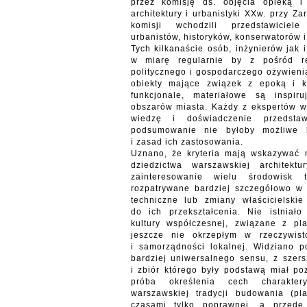
przez komisję ds. objęcia opieką i
architektury i urbanistyki XXw. przy 
komisji wchodzili przedstawiciele
urbanistów, historyków, konserwatorów i
Tych kilkanaście osób, inżynierów jak 
w miarę regularnie by z pośród re
politycznego i gospodarczego ożywieni
obiekty mające związek z epoką i k
funkcjonale, materiałowe są inspir
obszarów miasta. Każdy z ekspertów 
wiedzę i doświadczenie przedstaw
podsumowanie nie byłoby możliwe b
i zasad ich zastosowania.
Uznano, że kryteria mają wskazywać 
dziedzictwa warszawskiej architektu
zainteresowanie wielu środowisk 
rozpatrywane bardziej szczegółowo w
techniczne lub zmiany właścicielski
do ich przekształcenia. Nie istniał
kultury współczesnej, związane z pl
jeszcze nie okrzepłym w rzeczywisto
i samorządności lokalnej. Widziano p
bardziej uniwersalnego sensu, z szer
i zbiór którego były podstawą miał poz
próba określenia cech charaktery
warszawskiej tradycji budowania (pl
czasami tylko poprawnej, a przede 