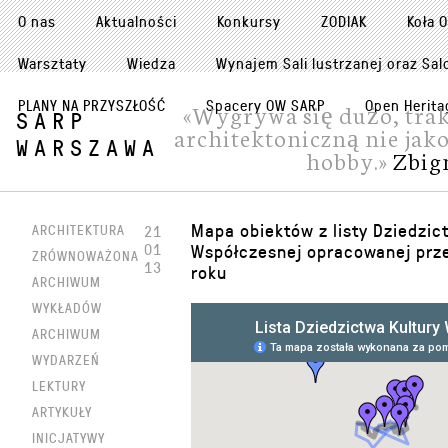
O nas
Aktualności
Konkursy
ZODIAK
Koła 
Warsztaty
Wiedza
Wynajem Sali lustrzanej oraz Sal
PLANY NA PRZYSZŁOŚĆ
Spacery OW SARP
Open Herita
«Wygrywa się dużo, trak
SARP
architektoniczną nie jako
WARSZAWA
hobby.»
Zbig
Mapa obiektów z listy Dziedzic
ARCHITEKTURA
21
01
Współczesnej opracowanej prz
ZRÓWNOWAŻONA
13
roku
ARCHIWUM
WYKŁADÓW
ARCHIWUM
WYDARZEŃ
LEKTURY
ARTYKUŁY
INICJATYWY