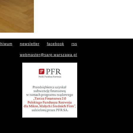
chiwum
newsletter
facebook
rss
webmaster@sarp.warszawa.pl