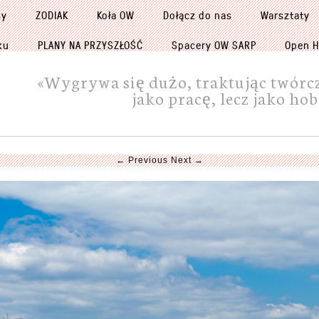
sy
ZODIAK
Koła OW
Dołącz do nas
Warsztaty
ku
PLANY NA PRZYSZŁOŚĆ
Spacery OW SARP
Open H
«Wygrywa się dużo, traktując twórc
jako pracę, lecz jako ho
← Previous
Next →