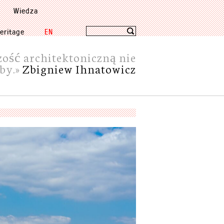
Wiedza
eritage
EN
zość architektoniczną nie
bby.»
Zbigniew Ihnatowicz