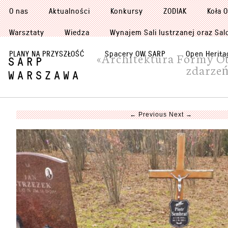
O nas
Aktualności
Konkursy
ZODIAK
Koła 
Warsztaty
Wiedza
Wynajem Sali lustrzanej oraz Sal
PLANY NA PRZYSZŁOŚĆ
Spacery OW SARP
Open Herita
«Architektura Formy Otw
SARP
zdarzeń
WARSZAWA
← Previous
Next →