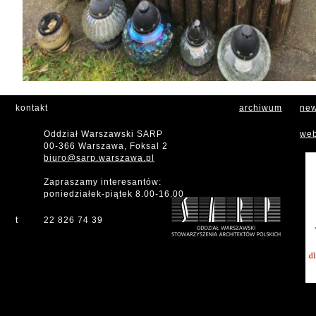
kontakt
archiwum
new
Oddział Warszawski SARP
web
00-366 Warszawa, Foksal 2
biuro@sarp.warszawa.pl
Zapraszamy interesantów:
poniedziałek-piątek 8.00-16.00
t
22 826 74 39